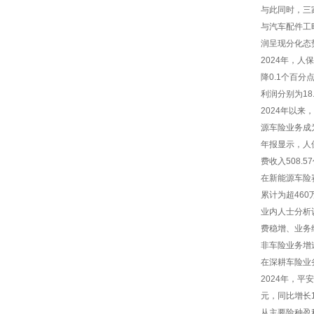
与此同时，三
与汽车配件工
润呈现分化态
2024年，
降0.1个百分
利润分别为18.
2024年以
源车险业务成
年报显示，人保
费收入508.
在新能源车险
累计为超46
业内人士分析
费稳增、业务
非车险业务增
在深耕车险业
2024年，平
元，同比增长1
从主要险种盈