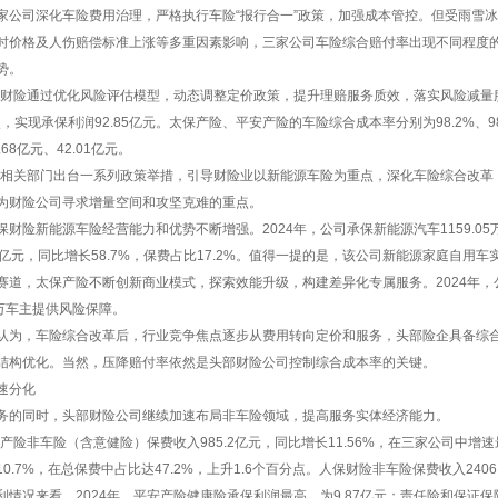
家公司深化车险费用治理，严格执行车险“报行合一”政策，加强成本管控。但受雨雪
时价格及人伤赔偿标准上涨等多重因素影响，三家公司车险综合赔付率出现不同程度的
势。
人保财险通过优化风险评估模型，动态调整定价政策，提升理赔服务质效，落实风险减量服
点，实现承保利润92.85亿元。太保产险、平安产险的车险综合成本率分别为98.2%、98
68亿元、42.01亿元。
来，相关部门出台一系列政策举措，引导财险业以新能源车险为重点，深化车险综合改
为财险公司寻求增量空间和攻坚克难的重点。
财险新能源车险经营能力和优势不断增强。2024年，公司承保新能源汽车1159.05万
57亿元，同比增长58.7%，保费占比17.2%。值得一提的是，该公司新能源家庭自用
赛道，太保产险不断创新商业模式，探索效能升级，构建差异化专属服务。2024年，公
0万车主提供风险保障。
认为，车险综合改革后，行业竞争焦点逐步从费用转向定价和服务，头部险企具备综合
结构优化。当然，压降赔付率依然是头部财险公司控制综合成本率的关键。
速分化
务的同时，头部财险公司继续加速布局非车险领域，提高服务实体经济能力。
安产险非车险（含意健险）保费收入985.2亿元，同比增长11.56%，在三家公司中增速
0.7%，在总保费中占比达47.2%，上升1.6个百分点。人保财险非车险保费收入2406.
利情况来看，2024年，平安产险健康险承保利润最高，为9.87亿元；责任险和保证保