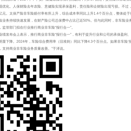
现优化。人保财险去年农险、意健险实现承保盈利，责任险和企财险出现亏损。不过，
88亿元。太保产险非车险赔付率有所上升，综合成本率同比上升1.4个百分点，整体处
险业务持续快速发展，在财产险公司总保费中占比已近50%。但与此同时，非车险业
，监管部门拟在行业推行商业非车险“报行合一”。
业绩发布会上表示，推行商业非车险“报行合一”，有利于提升行业和公司的承保盈利、风
明显下降。2024年，车险综合费用率（旧准则）同比下降4.3个百分点。如果非车险‘
，支持商业非车险业务质量改善。”于泽说。