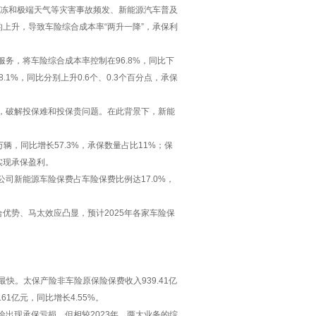
冰冻和极端天气等灾害事故频发、新能源汽车普及
上升，导致车险综合成本率“两升一降”，承保利
务，将车险综合成本率控制在96.8%，同比下
.1%，同比分别上升0.6个、0.3个百分点，承保
革，破解投保难和投保贵问题。在此背景下，新能
辆，同比增长57.3%，承保数量占比11%；保
车实现承保盈利。
司新能源车险保费占车险保费比例达17.0%，
优势、马太效应凸显，预计2025年各家车险保
最快。太保产险非车险原保险保费收入939.41亿
61亿元，同比增长4.55%。
险出现承保亏损，但相较2023年，两大业务的综