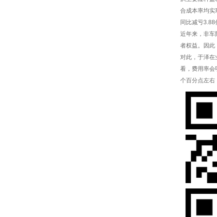
合成本率均实
同比减亏3.
近年来，非车
者权益。因此
对此，于泽在
看，费用率会
个百分点左右