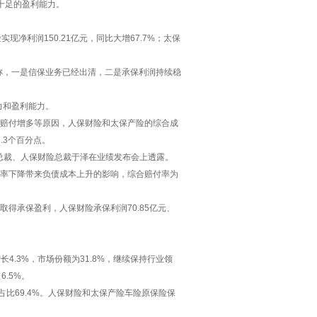
性十足的盈利能力。
现净利润150.21亿元，同比大增67.7%；太保
称，一是信保业务已经出清，二是承保利润持续稳
力和盈利能力。
大灾赔付增多等原因，人保财险和太保产险的综合成
2.3个百分点。
副总裁、人保财险总裁于泽在业绩发布会上透露。
及利率下降带来负债成本上升的影响，综合赔付率为
得承保盈利，人保财险承保利润70.85亿元、
长4.3%，市场份额为31.8%，继续保持行业领
6.5%。
，占比69.4%。人保财险和太保产险车险原保险保