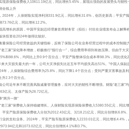
现原保险保费收入10611.19亿元，同比增长5.45%，展现出强劲的发展势头与韧
润全线上升
2024年，人保财险实现净利润331.9亿元，同比增长31.6%，创历史新高；平安产险实
73.76亿元，同比增长12.2%。
现高增长的原因，中国平安副总经理兼首席财务官（拟任）付欣在业绩发布会上解释
板块投资在2024年做得比较好。
衡量保险公司经营效益的关键指标，反映了保险公司在业务经营过程中的成本控制能
财险“老三家”深化降本增效，积极推行“报行合一”，综合费用率得到有效压降。但由于
.5%和98.6%，均同比上升0.9个百分点；平安产险整体综合成本率98.3%，同比优化
是近年来大灾损失最大的一年，公司大灾净损失比近五年平均损失高出51%。”中国人保
024年，人保财险综合费用率为25.8%，同比下降1.4个百分点；受到严重灾害事故
比上升2.3个百分点。
险公司近年来不断完善风险减量管理服务，应对大灾的韧性不断增强。财险“老三家”均取
.63亿元、太保产险为26.72亿元。
“两升一降”
险“老三家”保费收入保持稳健增长。人保财险实现原保险保费收入5380.55亿元，同比增
平安产险原保险保费收入分别为2012.43亿元、3218.21亿元，同比分别增长6.8%、
业的支柱业务。2024年，平安产险车险原保费收入2233.01亿元，同比增长4.4%
73.94亿元和1073.02亿元，同比分别增长4.1%和3.7%。