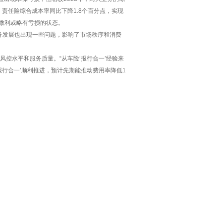
责任险综合成本率同比下降1.8个百分点，实现
于微利或略有亏损的状态。
务发展也出现一些问题，影响了市场秩序和消费
控水平和服务质量。“从车险‘报行合一’经验来
报行合一’顺利推进，预计先期能推动费用率降低1