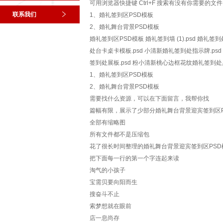
可用浏览器快捷键 Ctrl+F 搜索有没有你需要的文件
联系我们
1、婚礼签到区PSD模板
2、婚礼舞台背景PSD模板
婚礼签到区PSD模板 婚礼签到墙 (1).psd 婚礼签到
处台卡桌卡模板.psd 小清新婚礼签到处指示牌.psd
签到处展板.psd 粉小清新桃心边框花纹婚礼签到处桌卡
1、婚礼签到区PSD模板
2、婚礼舞台背景PSD模板
需要找什么资源，可以在下面留言，我帮你找
篇幅有限，展示了少部分婚礼舞台背景迎宾签到区P
全部有缩略图
所有文件都不是压缩包
花了很长时间整理的婚礼舞台背景迎宾签到区PS
把下面每一行的第一个字连起来读
淘气的小孩子
宝需贝要向阳而生
搜奋斗不止
索梦想就在眼前
店一息尚存