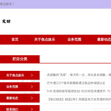
焦点娱乐！
首页
关于焦点娱乐
业务范围
最新动态
栏目分类
高尿酸的“克星”，每天吃一点，排出多余尿酸，
关于焦点娱乐
巴中通江2个银耳新菌株通过新品种省级认定
业务范围
5-6! 美洲杯新军输球告别: 92分钟丢球遭绝平,
最新动态
【每日精选】精选2串1: 阿根廷有力在常规时间
联系我们